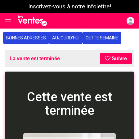
Inscrivez-vous à notre infolettre!
e menu
Toggle navigation
BONNES ADRESSES
AUJOURD'HUI
CETTE SEMAINE
La vente est terminée
Suivre
Cette vente est
terminée