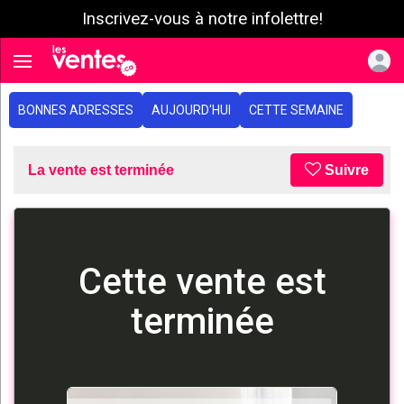
Inscrivez-vous à notre infolettre!
e menu
Toggle navigation
BONNES ADRESSES
AUJOURD'HUI
CETTE SEMAINE
La vente est terminée
Suivre
Cette vente est
terminée