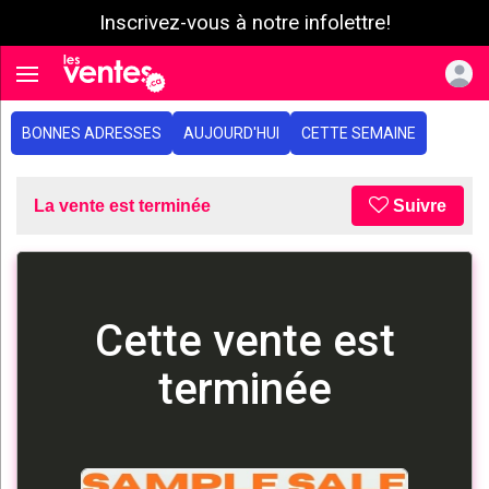
Inscrivez-vous à notre infolettre!
e menu
Toggle navigation
BONNES ADRESSES
AUJOURD'HUI
CETTE SEMAINE
La vente est terminée
Suivre
Cette vente est
terminée