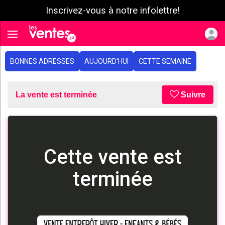
Inscrivez-vous à notre infolettre!
e menu
Toggle navigation
BONNES ADRESSES
AUJOURD'HUI
CETTE SEMAINE
La vente est terminée
Suivre
Cette vente est
terminée