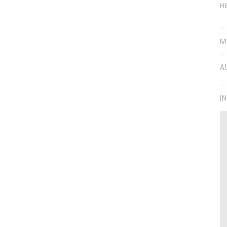
H
M
A
I