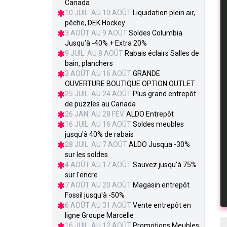
Canada
10 JUIL. AU 10 AOÛT
Liquidation plein air,
pêche, DEK Hockey
3 AOÛT AU 9 AOÛT
Soldes Columbia
Jusqu'à -40% + Extra 20%
9 JUIL. AU 8 AOÛT
Rabais éclairs Salles de
bain, planchers
3 AOÛT AU 16 AOÛT
GRANDE
OUVERTURE BOUTIQUE OPTION OUTLET
25 JUIL. AU 24 AOÛT
Plus grand entrepôt
de puzzles au Canada
26 JAN. AU 28 FÉV.
ALDO Entrepôt
16 JUIL. AU 16 AOÛT
Soldes meubles
jusqu'à 40% de rabais
28 JUIL. AU 7 AOÛT
ALDO Jusqua -30%
sur les soldes
4 AOÛT AU 17 AOÛT
Sauvez jusqu'à 75%
sur l'encre
7 AOÛT AU 20 AOÛT
Magasin entrepôt
Fossil jusqu'à -50%
6 AOÛT AU 31 AOÛT
Vente entrepôt en
ligne Groupe Marcelle
16 JUIL. AU 12 AOÛT
Promotions Meubles