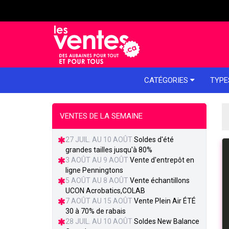
e menu
CATÉGORIES
TYPE
VENTES DE LA SEMAINE
27 JUIL. AU 10 AOÛT
Soldes d'été
grandes tailles jusqu'à 80%
3 AOÛT AU 9 AOÛT
Vente d'entrepôt en
ligne Penningtons
5 AOÛT AU 8 AOÛT
Vente échantillons
UCON Acrobatics,COLAB
7 AOÛT AU 15 AOÛT
Vente Plein Air ÉTÉ
30 à 70% de rabais
28 JUIL. AU 10 AOÛT
Soldes New Balance