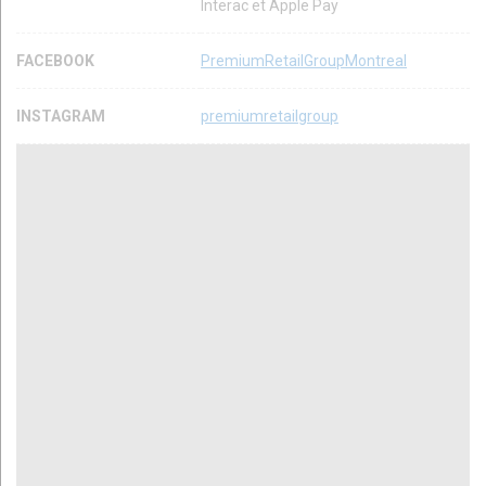
Interac et Apple Pay
FACEBOOK
PremiumRetailGroupMontreal
INSTAGRAM
premiumretailgroup