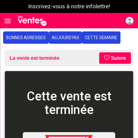
Inscrivez-vous à notre infolettre!
e menu
Toggle navigation
BONNES ADRESSES
AUJOURD'HUI
CETTE SEMAINE
La vente est terminée
Suivre
Cette vente est
terminée