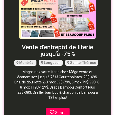
Vente d'entrepôt de literie
jusqu'à -75%
Montréal
Longueuil
Sainte-Thérèse
Magasinez votre literie chez Méga vente et
économisez jusqu'à 75%! Courtepointes: 29$-49$.
Ens. de douillette 2-3 mcx 59$-79$, 5 mcx 79$-99$, 6-
8 mcx 119$-129$. Draps Bambou Confort Plus
28$-38$. Oreiller bambou & charbon de bambou à
18$ et plus!
Suivre