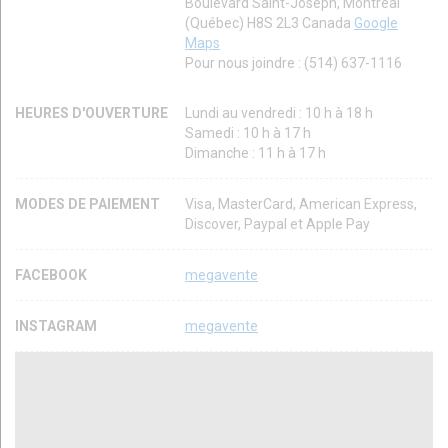
Boulevard Saint-Joseph, Montréal
(Québec) H8S 2L3 Canada
Google
Maps
Pour nous joindre : (514) 637-1116
HEURES D'OUVERTURE
Lundi au vendredi : 10 h à 18 h
Samedi : 10 h à 17 h
Dimanche : 11 h à 17 h
MODES DE PAIEMENT
Visa, MasterCard, American Express,
Discover, Paypal et Apple Pay
FACEBOOK
megavente
INSTAGRAM
megavente