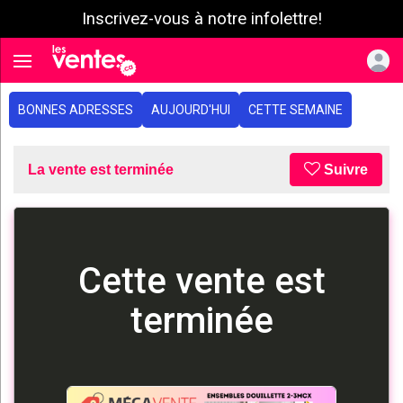
Inscrivez-vous à notre infolettre!
e menu
Toggle navigation
BONNES ADRESSES
AUJOURD'HUI
CETTE SEMAINE
La vente est terminée
Suivre
Cette vente est
terminée