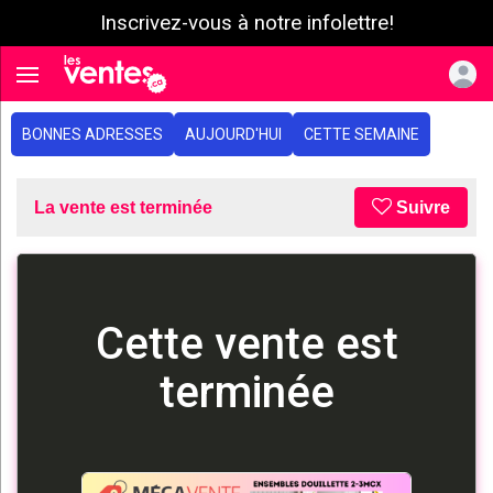
Inscrivez-vous à notre infolettre!
e menu
Toggle navigation
BONNES ADRESSES
AUJOURD'HUI
CETTE SEMAINE
La vente est terminée
Suivre
Cette vente est
terminée