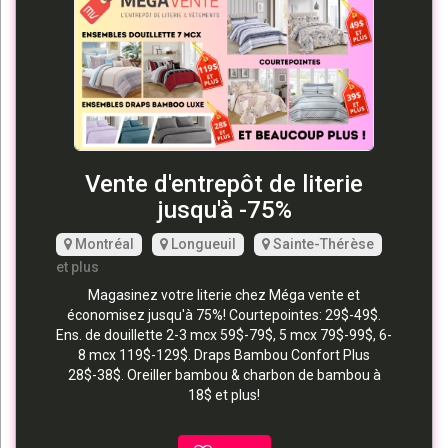
Vente d'entrepôt de literie
jusqu'à -75%
Montréal
Longueuil
Sainte-Thérèse
et plus
Magasinez votre literie chez Méga vente et
économisez jusqu'à 75%! Courtepointes: 29$-49$.
Ens. de douillette 2-3 mcx 59$-79$, 5 mcx 79$-99$, 6-
8 mcx 119$-129$. Draps Bambou Confort Plus
28$-38$. Oreiller bambou & charbon de bambou à
18$ et plus!