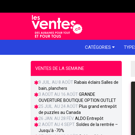
e menu
CATÉGORIES
TYPE
VENTES DE LA SEMAINE
9 JUIL. AU 8 AOÛT
Rabais éclairs Salles de
bain, planchers
3 AOÛT AU 16 AOÛT
GRANDE
OUVERTURE BOUTIQUE OPTION OUTLET
25 JUIL. AU 24 AOÛT
Plus grand entrepôt
de puzzles au Canada
26 JAN. AU 28 FÉV.
ALDO Entrepôt
2 AOÛT AU 4 SEPT.
Soldes de la rentrée –
Jusqu'à -70%