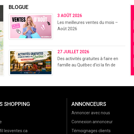
BLOGUE
3 AOÛT 2026
Les meilleures ventes du mois –
Août 2026
27 JUILLET 2026
Des activités gratuites à faire en
famille au Québec d’ici la fin de
l’été (2026)
S SHOPPING
ANNONCEURS
Annoncer avec nous
e
Connexion annonceur
il lesventes.ca
Témoignages clients