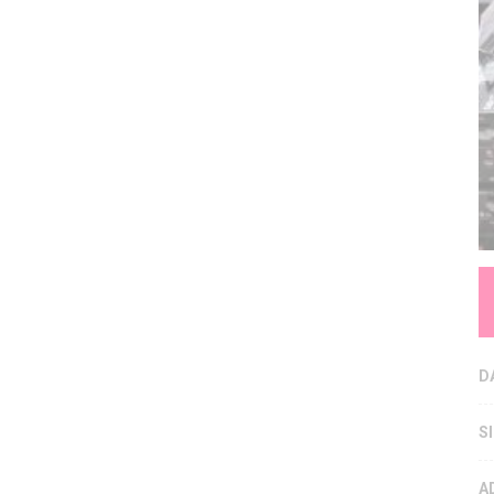
D
S
A