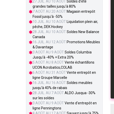
27 JUIL. AU 10 AOÛT
Soldes d'été
grandes tailles jusqu'à 80%
7 AOÛT AU 20 AOÛT
Magasin entrepôt
Fossil jusqu'à -50%
10 JUIL. AU 10 AOÛT
Liquidation plein air,
pêche, DEK Hockey
28 JUIL. AU 10 AOÛT
Soldes New Balance
Canada
16 JUIL. AU 12 AOÛT
Promotions Meubles
& Davantage
3 AOÛT AU 9 AOÛT
Soldes Columbia
Jusqu'à -40% + Extra 20%
5 AOÛT AU 8 AOÛT
Vente échantillons
UCON Acrobatics,COLAB
6 AOÛT AU 31 AOÛT
Vente entrepôt en
ligne Groupe Marcelle
16 JUIL. AU 16 AOÛT
Soldes meubles
jusqu'à 40% de rabais
28 JUIL. AU 7 AOÛT
ALDO Jusqua -30%
sur les soldes
3 AOÛT AU 9 AOÛT
Vente d'entrepôt en
ligne Penningtons
4 AOÛT AU 17 AOÛT
Sauvez jusqu'à 75%