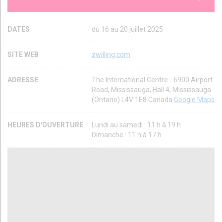
DATES
du 16 au 20 juillet 2025
SITE WEB
zwilling.com
ADRESSE
The International Centre - 6900 Airport
Road, Mississauga, Hall 4, Mississauga
(Ontario) L4V 1E8 Canada
Google Maps
HEURES D'OUVERTURE
Lundi au samedi : 11 h à 19 h
Dimanche : 11 h à 17 h