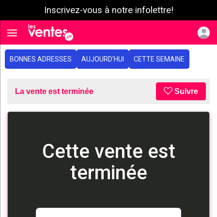
Inscrivez-vous à notre infolettre!
e menu
Toggle navigation
BONNES ADRESSES
AUJOURD'HUI
CETTE SEMAINE
La vente est terminée
Suivre
Cette vente est
terminée