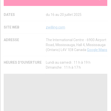
DATES
du 16 au 20 juillet 2025
SITE WEB
zwilling.com
ADRESSE
The International Centre - 6900 Airport
Road, Mississauga, Hall 4, Mississauga
(Ontario) L4V 1E8 Canada
Google Maps
HEURES D'OUVERTURE
Lundi au samedi : 11 h à 19 h
Dimanche : 11 h à 17 h