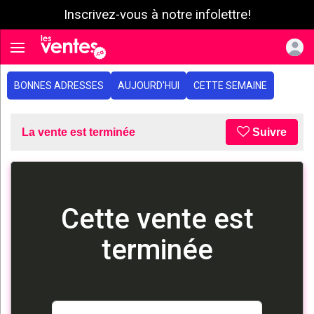
Inscrivez-vous à notre infolettre!
e menu
Toggle navigation
BONNES ADRESSES
AUJOURD'HUI
CETTE SEMAINE
La vente est terminée
Suivre
Cette vente est
terminée