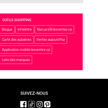
OUTILS SHOPPING
Blogue
Infolettre
Mon profil lesventes.ca
Carte des aubaines
Ventes aujourd'hui
Application mobile lesventes.ca
Liste des marques
SUIVEZ-NOUS