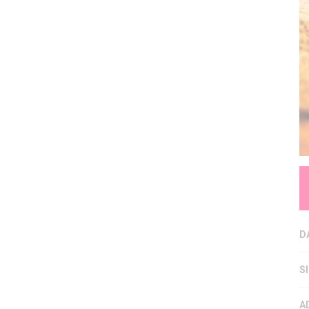
D
S
A