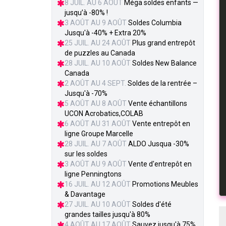
8 JUIL. AU 6 AOÛT
Méga soldes enfants —
jusqu’à -80% !
3 AOÛT AU 9 AOÛT
Soldes Columbia
Jusqu'à -40% + Extra 20%
25 JUIL. AU 24 AOÛT
Plus grand entrepôt
de puzzles au Canada
28 JUIL. AU 10 AOÛT
Soldes New Balance
Canada
2 AOÛT AU 4 SEPT.
Soldes de la rentrée –
Jusqu'à -70%
5 AOÛT AU 8 AOÛT
Vente échantillons
UCON Acrobatics,COLAB
6 AOÛT AU 31 AOÛT
Vente entrepôt en
ligne Groupe Marcelle
28 JUIL. AU 7 AOÛT
ALDO Jusqua -30%
sur les soldes
3 AOÛT AU 9 AOÛT
Vente d'entrepôt en
ligne Penningtons
16 JUIL. AU 12 AOÛT
Promotions Meubles
& Davantage
27 JUIL. AU 10 AOÛT
Soldes d'été
grandes tailles jusqu'à 80%
4 AOÛT AU 17 AOÛT
Sauvez jusqu'à 75%