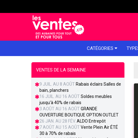
e menu
CATÉGORIES
TYPE
VENTES DE LA SEMAINE
9 JUIL. AU 8 AOÛT
Rabais éclairs Salles de
bain, planchers
16 JUIL. AU 16 AOÛT
Soldes meubles
jusqu'à 40% de rabais
3 AOÛT AU 16 AOÛT
GRANDE
OUVERTURE BOUTIQUE OPTION OUTLET
26 JAN. AU 28 FÉV.
ALDO Entrepôt
7 AOÛT AU 15 AOÛT
Vente Plein Air ÉTÉ
30 à 70% de rabais