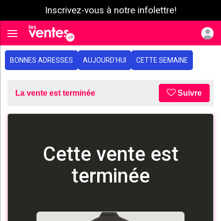
Inscrivez-vous à notre infolettre!
e menu
Toggle navigation
BONNES ADRESSES
AUJOURD'HUI
CETTE SEMAINE
La vente est terminée
Suivre
Cette vente est
terminée