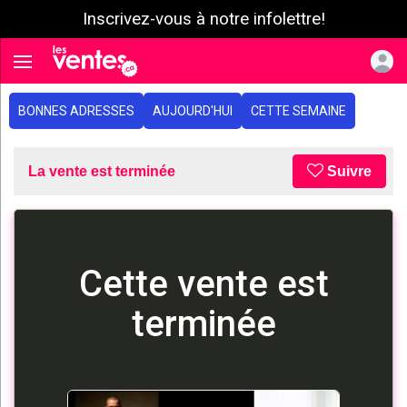
Inscrivez-vous à notre infolettre!
e menu
Toggle navigation
BONNES ADRESSES
AUJOURD'HUI
CETTE SEMAINE
La vente est terminée
Suivre
Cette vente est
terminée