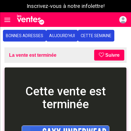
Inscrivez-vous à notre infolettre!
e menu
Toggle navigation
BONNES ADRESSES
AUJOURD'HUI
CETTE SEMAINE
La vente est terminée
Suivre
Cette vente est
terminée