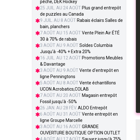
pêche, DEK Hockey
25 JUIL. AU 24 AOÛT
Plus grand entrepôt
de puzzles au Canada
9 JUIL. AU 8 AOÛT
Rabais éclairs Salles de
bain, planchers
7 AOÛT AU 15 AOÛT
Vente Plein Air ÉTÉ
30 à 70% de rabais
3 AOÛT AU 9 AOÛT
Soldes Columbia
Jusqu'à -40% + Extra 20%
16 JUIL. AU 12 AOÛT
Promotions Meubles
& Davantage
3 AOÛT AU 9 AOÛT
Vente d'entrepôt en
ligne Penningtons
5 AOÛT AU 8 AOÛT
Vente échantillons
UCON Acrobatics,COLAB
7 AOÛT AU 20 AOÛT
Magasin entrepôt
Fossil jusqu'à -50%
26 JAN. AU 28 FÉV.
ALDO Entrepôt
6 AOÛT AU 31 AOÛT
Vente entrepôt en
ligne Groupe Marcelle
3 AOÛT AU 16 AOÛT
GRANDE
OUVERTURE BOUTIQUE OPTION OUTLET
4 AOÛT AU 17 AOÛT
Sauvez jusqu'à 75%