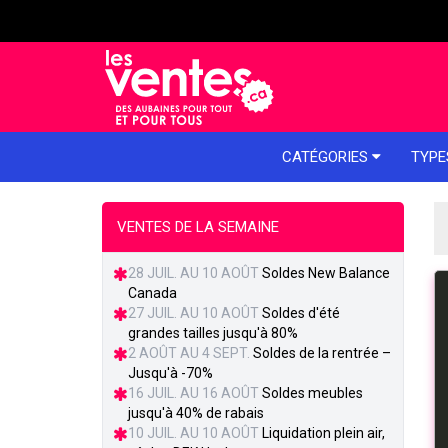
e menu
CATÉGORIES
TYPE
VENTES DE LA SEMAINE
28 JUIL. AU 10 AOÛT
Soldes New Balance
Canada
27 JUIL. AU 10 AOÛT
Soldes d'été
grandes tailles jusqu'à 80%
2 AOÛT AU 4 SEPT.
Soldes de la rentrée –
Jusqu'à -70%
16 JUIL. AU 16 AOÛT
Soldes meubles
jusqu'à 40% de rabais
10 JUIL. AU 10 AOÛT
Liquidation plein air,