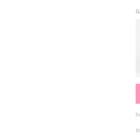
G
D
S