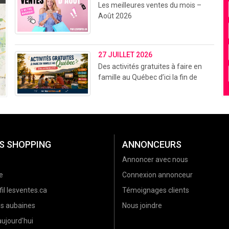
Les meilleures ventes du mois –
Août 2026
27 JUILLET 2026
Des activités gratuites à faire en
famille au Québec d’ici la fin de
l’été (2026)
S SHOPPING
ANNONCEURS
Annoncer avec nous
e
Connexion annonceur
il lesventes.ca
Témoignages clients
es aubaines
Nous joindre
ujourd'hui