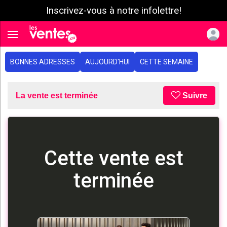
Inscrivez-vous à notre infolettre!
e menu
Toggle navigation
BONNES ADRESSES
AUJOURD'HUI
CETTE SEMAINE
La vente est terminée
Suivre
Cette vente est
terminée