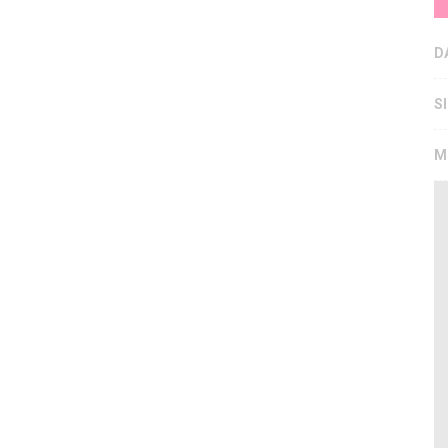
D
S
M