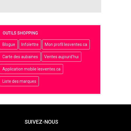
OUTILS SHOPPING
Blogue
Infolettre
Mon profil lesventes.ca
Carte des aubaines
Ventes aujourd'hui
Application mobile lesventes.ca
Liste des marques
SUIVEZ-NOUS