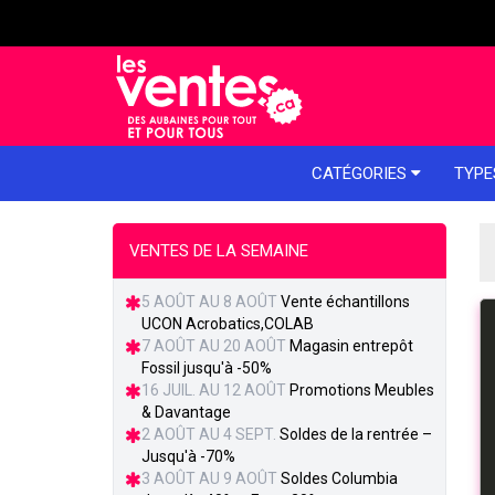
e menu
CATÉGORIES
TYPE
VENTES DE LA SEMAINE
5 AOÛT AU 8 AOÛT
Vente échantillons
UCON Acrobatics,COLAB
7 AOÛT AU 20 AOÛT
Magasin entrepôt
Fossil jusqu'à -50%
16 JUIL. AU 12 AOÛT
Promotions Meubles
& Davantage
2 AOÛT AU 4 SEPT.
Soldes de la rentrée –
Jusqu'à -70%
3 AOÛT AU 9 AOÛT
Soldes Columbia