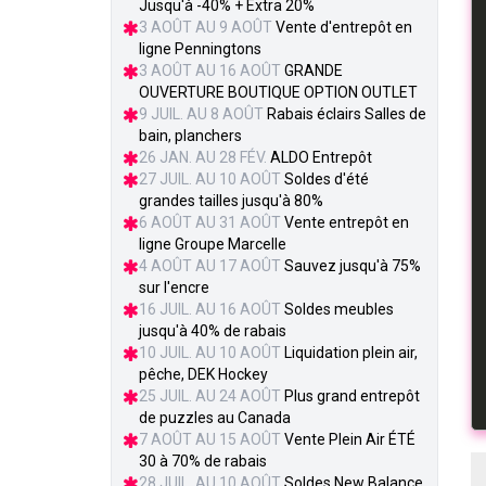
Jusqu'à -40% + Extra 20%
3 AOÛT AU 9 AOÛT
Vente d'entrepôt en
ligne Penningtons
3 AOÛT AU 16 AOÛT
GRANDE
OUVERTURE BOUTIQUE OPTION OUTLET
9 JUIL. AU 8 AOÛT
Rabais éclairs Salles de
bain, planchers
26 JAN. AU 28 FÉV.
ALDO Entrepôt
27 JUIL. AU 10 AOÛT
Soldes d'été
grandes tailles jusqu'à 80%
6 AOÛT AU 31 AOÛT
Vente entrepôt en
ligne Groupe Marcelle
4 AOÛT AU 17 AOÛT
Sauvez jusqu'à 75%
sur l'encre
16 JUIL. AU 16 AOÛT
Soldes meubles
jusqu'à 40% de rabais
10 JUIL. AU 10 AOÛT
Liquidation plein air,
pêche, DEK Hockey
25 JUIL. AU 24 AOÛT
Plus grand entrepôt
de puzzles au Canada
7 AOÛT AU 15 AOÛT
Vente Plein Air ÉTÉ
30 à 70% de rabais
28 JUIL. AU 10 AOÛT
Soldes New Balance