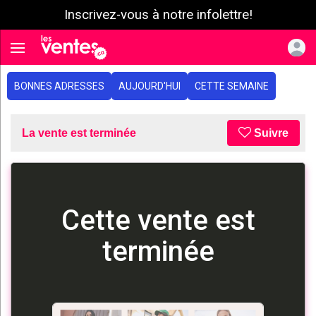
Inscrivez-vous à notre infolettre!
e menu
Toggle navigation
BONNES ADRESSES
AUJOURD'HUI
CETTE SEMAINE
La vente est terminée
Suivre
Cette vente est
terminée