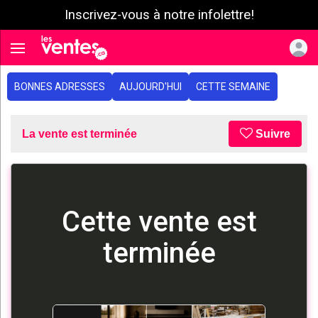
Inscrivez-vous à notre infolettre!
e menu
Toggle navigation
BONNES ADRESSES
AUJOURD'HUI
CETTE SEMAINE
La vente est terminée
Suivre
Cette vente est
terminée