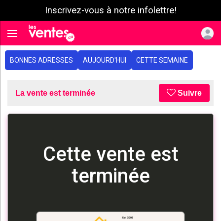
Inscrivez-vous à notre infolettre!
e menu
Toggle navigation
BONNES ADRESSES
AUJOURD'HUI
CETTE SEMAINE
La vente est terminée
Suivre
Cette vente est
terminée