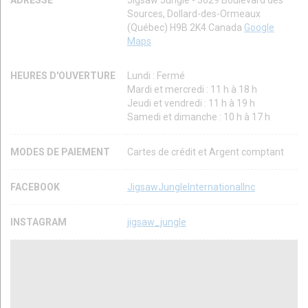
Sources, Dollard-des-Ormeaux
(Québec) H9B 2K4 Canada
Google
Maps
HEURES D'OUVERTURE
Lundi : Fermé
Mardi et mercredi : 11 h à 18 h
Jeudi et vendredi : 11 h à 19 h
Samedi et dimanche : 10 h à 17 h
MODES DE PAIEMENT
Cartes de crédit et Argent comptant
FACEBOOK
JigsawJungleInternationalInc
INSTAGRAM
jigsaw_jungle