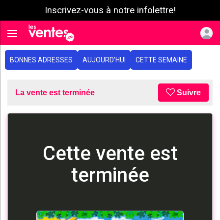
Inscrivez-vous à notre infolettre!
e menu
Toggle navigation
BONNES ADRESSES
AUJOURD'HUI
CETTE SEMAINE
La vente est terminée
Suivre
Cette vente est
terminée