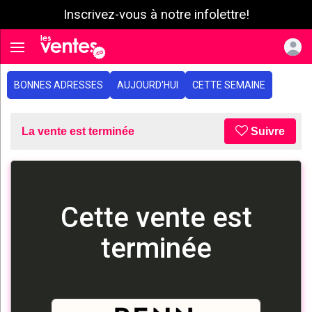
Inscrivez-vous à notre infolettre!
e menu
Toggle navigation
BONNES ADRESSES
AUJOURD'HUI
CETTE SEMAINE
La vente est terminée
Suivre
Cette vente est
terminée