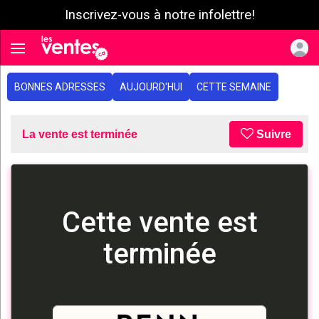
Inscrivez-vous à notre infolettre!
e menu
Toggle navigation
BONNES ADRESSES
AUJOURD'HUI
CETTE SEMAINE
La vente est terminée
Suivre
Cette vente est
terminée