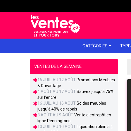
e menu
CATÉGORIES
TYPE
VENTES DE LA SEMAINE
16 JUIL. AU 12 AOÛT
Promotions Meubles
& Davantage
4 AOÛT AU 17 AOÛT
Sauvez jusqu'à 75%
sur l'encre
16 JUIL. AU 16 AOÛT
Soldes meubles
jusqu'à 40% de rabais
3 AOÛT AU 9 AOÛT
Vente d'entrepôt en
ligne Penningtons
10 JUIL. AU 10 AOÛT
Liquidation plein air,