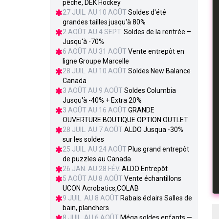
pêche, DEK Hockey
27 JUIL. AU 10 AOÛT
Soldes d'été
grandes tailles jusqu'à 80%
2 AOÛT AU 4 SEPT.
Soldes de la rentrée –
Jusqu'à -70%
6 AOÛT AU 31 AOÛT
Vente entrepôt en
ligne Groupe Marcelle
28 JUIL. AU 10 AOÛT
Soldes New Balance
Canada
3 AOÛT AU 9 AOÛT
Soldes Columbia
Jusqu'à -40% + Extra 20%
3 AOÛT AU 16 AOÛT
GRANDE
OUVERTURE BOUTIQUE OPTION OUTLET
28 JUIL. AU 7 AOÛT
ALDO Jusqua -30%
sur les soldes
25 JUIL. AU 24 AOÛT
Plus grand entrepôt
de puzzles au Canada
26 JAN. AU 28 FÉV.
ALDO Entrepôt
5 AOÛT AU 8 AOÛT
Vente échantillons
UCON Acrobatics,COLAB
9 JUIL. AU 8 AOÛT
Rabais éclairs Salles de
bain, planchers
8 JUIL. AU 6 AOÛT
Méga soldes enfants —