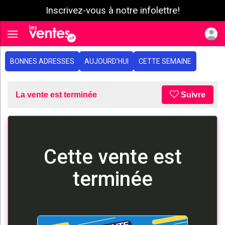
Inscrivez-vous à notre infolettre!
e menu
Toggle navigation
BONNES ADRESSES
AUJOURD'HUI
CETTE SEMAINE
La vente est terminée
Suivre
Cette vente est
terminée