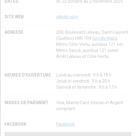
DATES
du 22 octobre au 2 novembre 2025
SITE WEB
okkids.com
ADRESSE
200, Boulevard Lebeau, Saint-Laurent
(Québec) H4N 1R4
Google Maps
Métro Côte-Vertu, autobus 121 est.
Métro Sauvé, autobus 121 ouest.
Arrêt Lebeau et Côte-Vertu.
HEURES D'OUVERTURE
Lundi au mercredi : 9 h à 18 h
Jeudi et vendredi : 9 h à 20 h
Samedi et dimanche : 9 h à 17 h
MODES DE PAIEMENT
Visa, MasterCard, Interac et Argent
comptant
FACEBOOK
Facebook