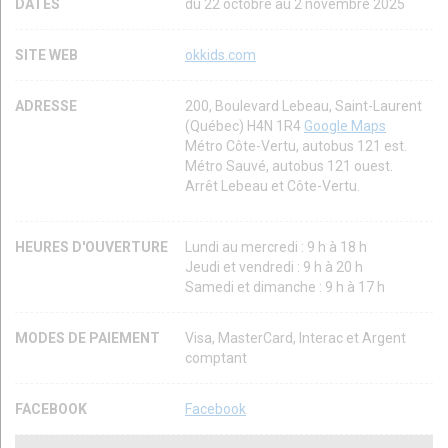
DATES
du 22 octobre au 2 novembre 2025
SITE WEB
okkids.com
ADRESSE
200, Boulevard Lebeau, Saint-Laurent
(Québec) H4N 1R4
Google Maps
Métro Côte-Vertu, autobus 121 est.
Métro Sauvé, autobus 121 ouest.
Arrêt Lebeau et Côte-Vertu.
HEURES D'OUVERTURE
Lundi au mercredi : 9 h à 18 h
Jeudi et vendredi : 9 h à 20 h
Samedi et dimanche : 9 h à 17 h
MODES DE PAIEMENT
Visa, MasterCard, Interac et Argent
comptant
FACEBOOK
Facebook