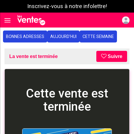
Inscrivez-vous à notre infolettre!
e menu
Toggle navigation
BONNES ADRESSES
AUJOURD'HUI
CETTE SEMAINE
La vente est terminée
Suivre
Cette vente est
terminée