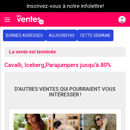
Inscrivez-vous à notre infolettre!
e menu
Toggle navigation
BONNES ADRESSES
AUJOURD'HUI
CETTE SEMAINE
La vente est terminée
Cavalli, Iceberg,Parajumpers jusqu’à 80%
D'AUTRES VENTES QUI POURRAIENT VOUS
INTÉRESSER !