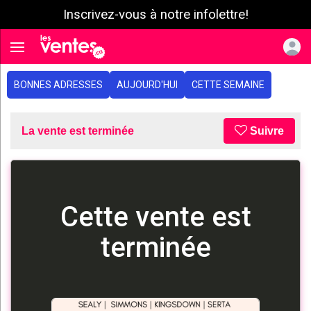
Inscrivez-vous à notre infolettre!
e menu
Toggle navigation
BONNES ADRESSES
AUJOURD'HUI
CETTE SEMAINE
La vente est terminée
Suivre
Cette vente est
terminée