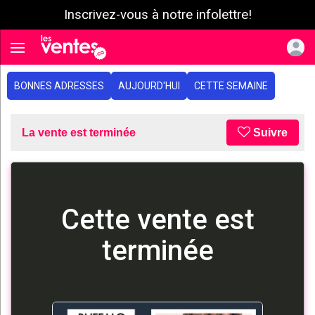
Inscrivez-vous à notre infolettre!
e menu
Toggle navigation
BONNES ADRESSES
AUJOURD'HUI
CETTE SEMAINE
La vente est terminée
Suivre
Cette vente est
terminée