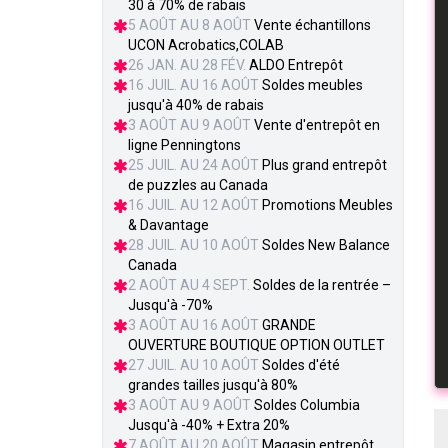
30 à 70% de rabais
5 AOÛT AU 8 AOÛT
Vente échantillons
UCON Acrobatics,COLAB
26 JAN. AU 28 FÉV.
ALDO Entrepôt
16 JUIL. AU 16 AOÛT
Soldes meubles
jusqu'à 40% de rabais
3 AOÛT AU 9 AOÛT
Vente d'entrepôt en
ligne Penningtons
25 JUIL. AU 24 AOÛT
Plus grand entrepôt
de puzzles au Canada
16 JUIL. AU 12 AOÛT
Promotions Meubles
& Davantage
28 JUIL. AU 10 AOÛT
Soldes New Balance
Canada
2 AOÛT AU 4 SEPT.
Soldes de la rentrée –
Jusqu'à -70%
3 AOÛT AU 16 AOÛT
GRANDE
OUVERTURE BOUTIQUE OPTION OUTLET
27 JUIL. AU 10 AOÛT
Soldes d'été
grandes tailles jusqu'à 80%
3 AOÛT AU 9 AOÛT
Soldes Columbia
Jusqu'à -40% + Extra 20%
7 AOÛT AU 20 AOÛT
Magasin entrepôt