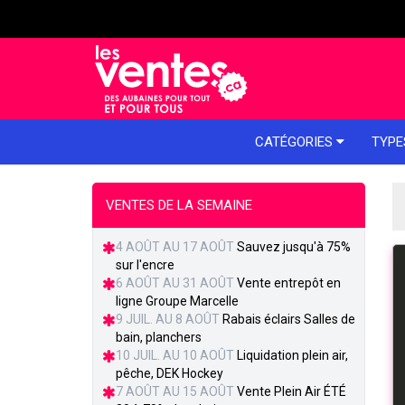
e menu
CATÉGORIES
TYPE
VENTES DE LA SEMAINE
4 AOÛT AU 17 AOÛT
Sauvez jusqu'à 75%
sur l'encre
6 AOÛT AU 31 AOÛT
Vente entrepôt en
ligne Groupe Marcelle
9 JUIL. AU 8 AOÛT
Rabais éclairs Salles de
bain, planchers
10 JUIL. AU 10 AOÛT
Liquidation plein air,
pêche, DEK Hockey
7 AOÛT AU 15 AOÛT
Vente Plein Air ÉTÉ