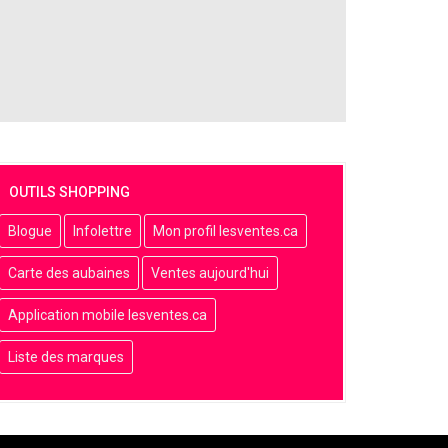
OUTILS SHOPPING
Blogue
Infolettre
Mon profil lesventes.ca
Carte des aubaines
Ventes aujourd'hui
Application mobile lesventes.ca
Liste des marques