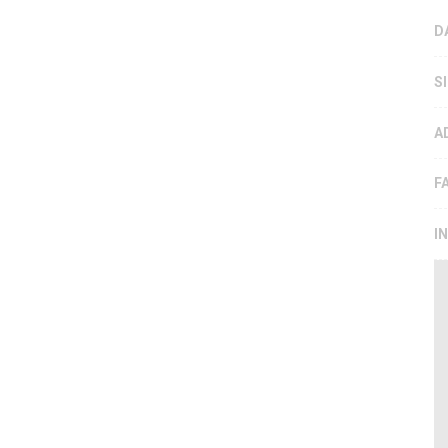
D
S
A
F
I