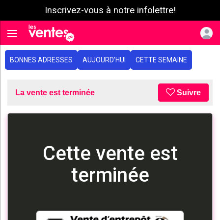
Inscrivez-vous à notre infolettre!
e menu
Toggle navigation
BONNES ADRESSES
AUJOURD'HUI
CETTE SEMAINE
La vente est terminée
Suivre
Cette vente est
terminée