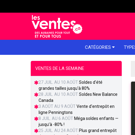
e menu
CATÉGORIES
TYPE
VENTES DE LA SEMAINE
27 JUIL. AU 10 AOÛT
Soldes d'été
grandes tailles jusqu'à 80%
28 JUIL. AU 10 AOÛT
Soldes New Balance
Canada
3 AOÛT AU 9 AOÛT
Vente d'entrepôt en
ligne Penningtons
8 JUIL. AU 6 AOÛT
Méga soldes enfants —
jusqu’à -80% !
25 JUIL. AU 24 AOÛT
Plus grand entrepôt