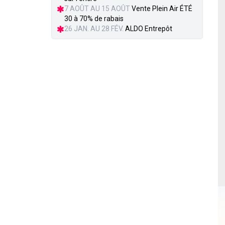
7 AOÛT AU 15 AOÛT
Vente Plein Air ÉTÉ
30 à 70% de rabais
26 JAN. AU 28 FÉV.
ALDO Entrepôt