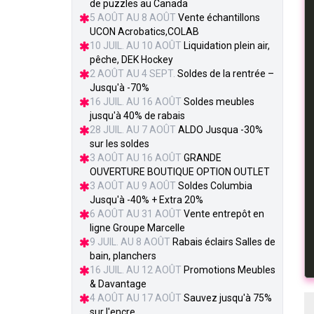
de puzzles au Canada
5 AOÛT AU 8 AOÛT
Vente échantillons
UCON Acrobatics,COLAB
10 JUIL. AU 10 AOÛT
Liquidation plein air,
pêche, DEK Hockey
2 AOÛT AU 4 SEPT.
Soldes de la rentrée –
Jusqu'à -70%
16 JUIL. AU 16 AOÛT
Soldes meubles
jusqu'à 40% de rabais
28 JUIL. AU 7 AOÛT
ALDO Jusqua -30%
sur les soldes
3 AOÛT AU 16 AOÛT
GRANDE
OUVERTURE BOUTIQUE OPTION OUTLET
3 AOÛT AU 9 AOÛT
Soldes Columbia
Jusqu'à -40% + Extra 20%
6 AOÛT AU 31 AOÛT
Vente entrepôt en
ligne Groupe Marcelle
9 JUIL. AU 8 AOÛT
Rabais éclairs Salles de
bain, planchers
16 JUIL. AU 12 AOÛT
Promotions Meubles
& Davantage
4 AOÛT AU 17 AOÛT
Sauvez jusqu'à 75%
sur l'encre