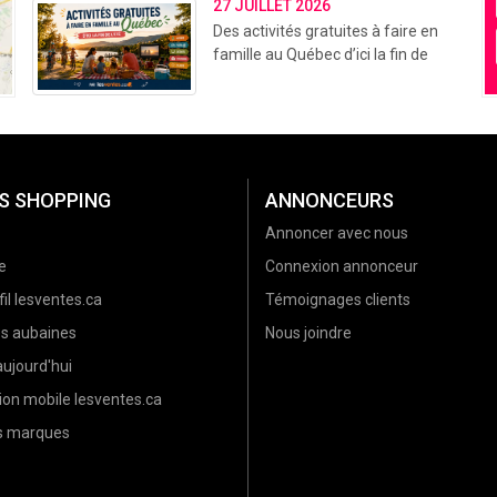
27 JUILLET 2026
Des activités gratuites à faire en
famille au Québec d’ici la fin de
l’été (2026)
S SHOPPING
ANNONCEURS
Annoncer avec nous
e
Connexion annonceur
il lesventes.ca
Témoignages clients
es aubaines
Nous joindre
ujourd'hui
ion mobile lesventes.ca
es marques