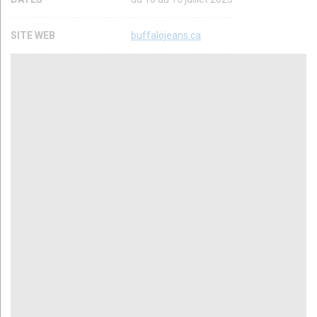
SITE WEB
buffalojeans.ca