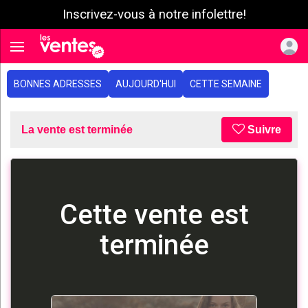
Inscrivez-vous à notre infolettre!
e menu
Toggle navigation
BONNES ADRESSES
AUJOURD'HUI
CETTE SEMAINE
La vente est terminée
Suivre
Cette vente est
terminée