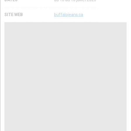
SITE WEB
buffalojeans.ca