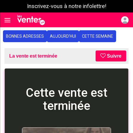
Inscrivez-vous à notre infolettre!
e menu
Toggle navigation
BONNES ADRESSES
AUJOURD'HUI
CETTE SEMAINE
La vente est terminée
Suivre
Cette vente est
terminée